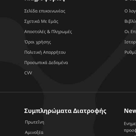
Σελίδα επικοινωνίας
Ο λο
Σχετικά Με Εμάς
Βιβλί
Αποστολές & Πληρωμές
Οι Επ
Όροι χρήσης
Ιστορ
Πολιτική Απορρήτου
Ρυθμί
Προσωπικά Δεδομένα
CVV
Συμπληρώματα Διατροφής
New
Πρωτεΐνη
Ενημε
προσφ
Αμινοξέα