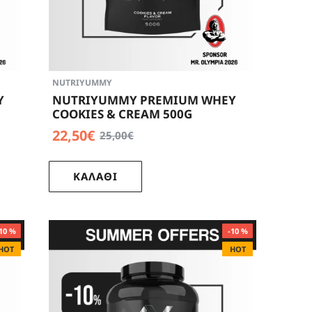
ου απορροφάται γρήγορα και παρέχει το ίδιο
 μάζας και της δύναμης. Είναι αποτελεσματική
νοντας έτσι την όρεξη και βοηθώντας την
ν των ηλικιών, καθώς και για αθλούμενους. Είναι
 εύκολα στους μύες και συμβάλλει στην
NUTRIYUMMY
Βρείτε συμπληρώματα Whey Protein στο
Y
NUTRIYUMMY PREMIUM WHEY
COOKIES & CREAM 500G
22,50€
25,00€
ποκατάσταση.
ΚΑΛΑΘΙ
10 %
-10 %
HOT
HOT