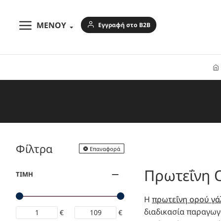
ΜΕΝΟΥ
Εγγραφή στο B2B
Φίλτρα
Επαναφορά
Πρωτεΐνη 
ΤΙΜΗ
Η
πρωτεΐνη ορού γά
διαδικασία παραγωγή
€
€