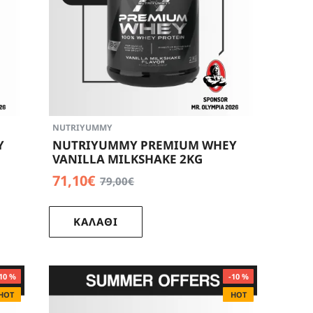
NUTRIYUMMY
Y
NUTRIYUMMY PREMIUM WHEY
VANILLA MILKSHAKE 2KG
71,10€
79,00€
ΚΑΛΑΘΙ
10 %
-10 %
HOT
HOT