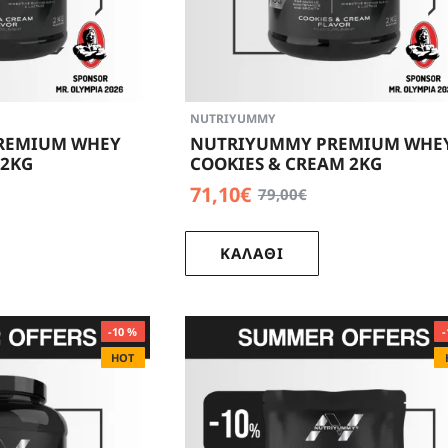
νη ορού γάλακτος είναι μια υψηλής ποιότητας πρωτεΐνη π
τα αμινοξέα που θα χρειαστούν για την αύξηση της μυϊκής
 βάρους, καθώς προκαλεί πληρότητα η οποία διαρκεί μειώ
λίπους. Είναι μια εξαιρετική πηγή πρωτεΐνης για άτομα όλω
χει όλα τα απαραίτητα αμινοξέα, απορροφάται γρήγορα και
NUTRIYUMMY
ρηση της μυϊκής μάζας καθώς και την αποκατάσταση της. 
REMIUM WHEY
NUTRIYUMMY PREMIUM WHE
το σώμα σας να αλλάζει.
2KG
COOKIES & CREAM 2KG
71,10€
79,00€
 απλά αναμιγνύετε μια δόση με οποιοδήποτε ρόφημα.
ετά την άσκηση για σύνθεση μυϊκής μάζας και γρήγορη α
ΚΑΛΑΘΙ
-10 %
-
HOT