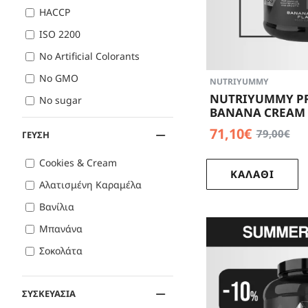
Συνοπτικά, η πρωτεΐ
HACCP
γρήγορα τα απαραίτη
ISO 2200
στην διαχείριση του
απώλεια βάρους και 
No Artificial Colorants
πλήρης, αφού περιέ
No GMO
NUTRIYUMMY
ανάπτυξη και διατή
NUTRIYUMMY P
No sugar
Flexstores
και δείτε 
BANANA CREAM 
Palm oil free
71,10€
79,00€
ΓΕΥΣΗ
Για την κατανάλωση
Protein Source
Cookies & Cream
Λαμβάνεται συχνά μ
ΚΑΛΑΘΙ
Αλατισμένη Καραμέλα
Βανίλια
Μπανάνα
Σοκολάτα
ΣΥΣΚΕΥΑΣΙΑ