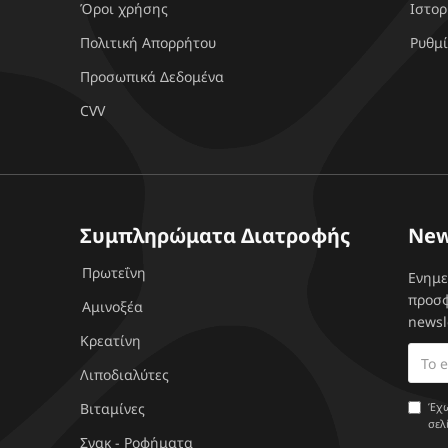
Όροι χρήσης
Ιστορ
Πολιτική Απορρήτου
Ρυθμί
Προσωπικά Δεδομένα
CVV
Συμπληρώματα Διατροφής
New
Πρωτεΐνη
Ενημε
προσφ
Αμινοξέα
newsl
Κρεατίνη
Λιποδιαλύτες
Βιταμίνες
Έχω
σελ
Σνακ - Ροφήματα