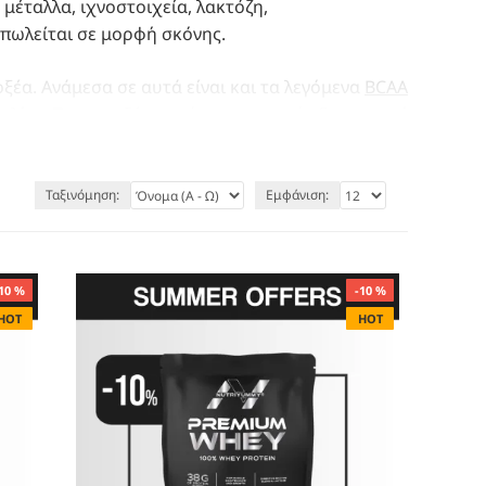
μέταλλα, ιχνοστοιχεία, λακτόζη,
ι πωλείται σε μορφή σκόνης.
έα. Ανάμεσα σε αυτά είναι και τα λεγόμενα
BCAA
 βαλίνη. Τα αμινοξέα αυτά ο οργανισμός δεν μπορεί
α, γι’ αυτό και λέγονται απαραίτητα αμινοξέα. Η
εριέχεται σε μεγάλη ποσότητα στη πρωτεΐνη
αι στη συνέχεια για την σύνθεση πρωτεϊνικής
Ταξινόμηση:
Εμφάνιση:
ικανή να αυξήσει την πρωτεϊνοσύνθεση έως και
τερο σε σχέση με την καζεΐνη έπειτα από άσκηση
10 %
-10 %
HOT
HOT
ών και να βοηθήσει στην απώλεια βάρους και
σαρκα άτομα που λάμβαναν συμπλήρωμα
ερισσότερη μυϊκή μάζα από εκείνους που δεν
 φλεγμονής, της αρτηριακής πίεσης και των
ρου.