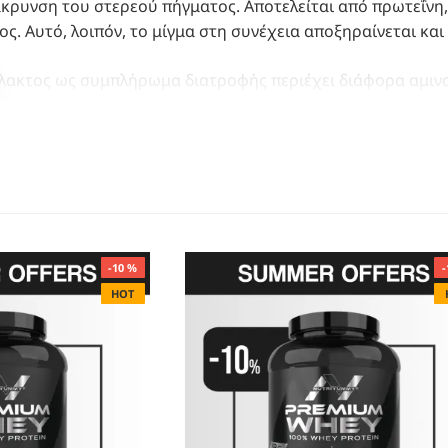
κρυνση του στερεού πήγματος. Αποτελείται από πρωτεΐνη, 
ος. Αυτό, λοιπόν, το μίγμα στη συνέχεια αποξηραίνεται κα
λακτος ως συμπλήρωμα διατροφής περιέχει διάφορα αμινοξ
μένης αλυσίδας), τα οποία είναι η λευκίνη, ισολευκίνη και
ς του και τα παίρνει μόνο από την τροφή ή τα συμπληρώματ
την αναβολική της δράση και την βελτίωση της απόδοσης π
ν τα αμινοξέα αφομοιώνονται και απορροφώνται, διατίθεντ
γία νέων μυών. Μάλιστα, η πρωτεΐνη ορού γάλακτος είναι 
κριτικά με την πρωτεΐνη σόγιας και έως και 132% περισσό
-10 %
-
HOT
σει την όρεξη τουλάχιστον όσο και οι άλλοι τύποι πρωτεϊν
σκόπηση 9 μελετών διαπιστώθηκε ότι υπέρβαρα και παχύ
ς ορού γάλακτος έχασαν περισσότερο βάρος και έχτισαν π
α. Άλλες βελτιώσεις που παρατηρήθηκαν ήταν μείωση της
λης στο αίμα, καθώς και βελτίωση στον έλεγχο του σακχά