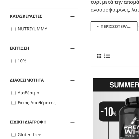
τυρί μετά την απομά
ανοσοσφαιρίνες, λίπ
ΚΑΤΑΣΚΕΥΑΣΤΕΣ
Η πρωτεΐνη ορού γά
NUTRIYUMMY
( αμινοξέα διακλαδισ
να τα συνθέσει μόνο
λευκίνη
γνωστή για 
ΕΚΠΤΩΣΗ
ορού γάλακτος. Ότα
10%
μάζας ή την δημιουρ
30% περισσότερο συγ
με αντιστάσεις.
ΔΙΑΘΕΣΙΜΟΤΗΤΑ
Διαθέσιμο
Είναι ικανή να μειώ
λίπους. Σε μια ανα
Εκτός Αποθέματος
διατροφής πρωτεΐνη
λάμβαναν συμπλήρωμ
ΕΙΔΙΚΗ ΔΙΑΤΡΟΦΗ
επιπέδων χοληστερό
Gluten free